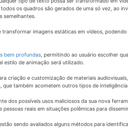
ualquer tipo de texto possa ser transformado em v
e todos os quadros são gerados de uma só vez, ao i
s semelhantes.
 transformar imagens estáticas em vídeos, podendo c
s bem profundas
, permitindo ao usuário escolher q
 estilo de animação será utilizado.
ra criação e customização de materiais audiovisuai
, que também acometem outros tipos de inteligências 
nte dos possíveis usos maliciosos da sua nova ferrame
re pessoas reais em situações polêmicas para dissem
estão sendo avaliados alguns métodos para identific