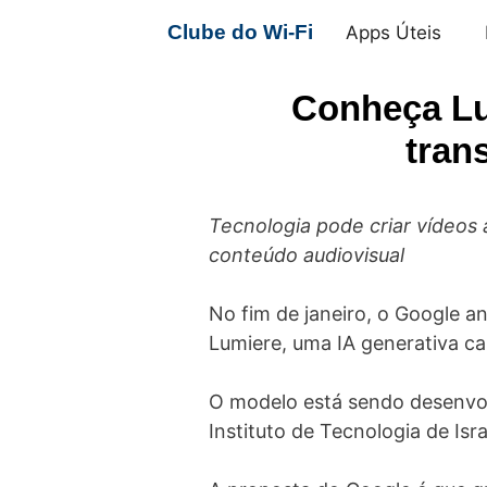
Pular
Clube do Wi-Fi
Apps Úteis
para
o
Conheça Lu
conteúdo
tran
Tecnologia pode criar vídeos 
conteúdo audiovisual
No fim de janeiro, o Google an
Lumiere, uma IA generativa cap
O modelo está sendo desenvol
Instituto de Tecnologia de Isr