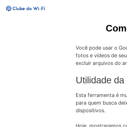
Pular
para
o
Como
conteúdo
Você pode usar o Goo
fotos e vídeos de seu
excluir arquivos do 
Utilidade d
Esta ferramenta é mu
para quem busca deixa
dispositivos.
Hoje, mostraremos co