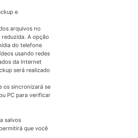
ackup e
dos arquivos no
 reduzida. A opção
ídia do telefone
vídeos usando redes
dos da Internet
ckup será realizado
e os sincronizará se
ou PC para verificar
a salvos
permitirá que você