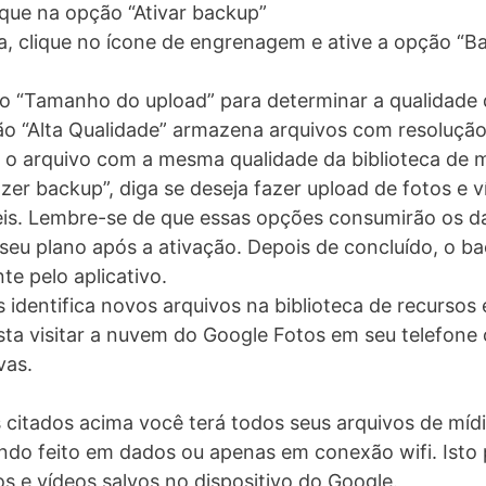
ique na opção “Ativar backup”
a, clique no ícone de engrenagem e ative a opção “B
 “Tamanho do upload” para determinar a qualidade 
o “Alta Qualidade” armazena arquivos com resolução
va o arquivo com a mesma qualidade da biblioteca de m
er backup”, diga se deseja fazer upload de fotos e 
is. Lembre-se de que essas opções consumirão os da
eu plano após a ativação. Depois de concluído, o ba
e pelo aplicativo.
 identifica novos arquivos na biblioteca de recursos 
sta visitar a nuvem do Google Fotos em seu telefone 
vas.
 citados acima você terá todos seus arquivos de mídi
do feito em dados ou apenas em conexão wifi. Isto 
s e vídeos salvos no dispositivo do Google.