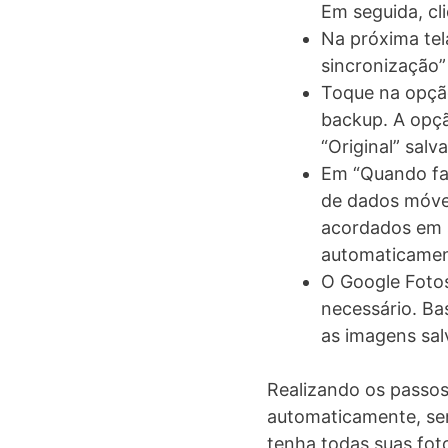
Em seguida, cl
Na próxima tel
sincronização”
Toque na opção
backup. A opçã
“Original” sal
Em “Quando faz
de dados móve
acordados em s
automaticament
O Google Fotos
necessário. Ba
as imagens sal
Realizando os passos
automaticamente, sen
tenha todas suas foto