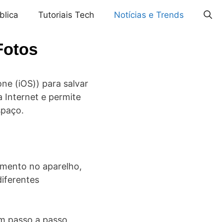
blica
Tutoriais Tech
Notícias e Trends
Fotos
ne (iOS)) para salvar
 Internet e permite
spaço.
amento no aparelho,
diferentes
um passo a passo