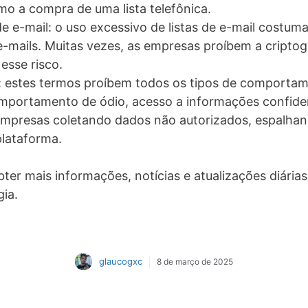
mo a compra de uma lista telefônica.
e e-mail: o uso excessivo de listas de e-mail costuma i
mails. Muitas vezes, as empresas proíbem a criptogr
 esse risco.
o: estes termos proíbem todos os tipos de comporta
portamento de ódio, acesso a informações confiden
u empresas coletando dados não autorizados, espalha
plataforma.
er mais informações, notícias e atualizações diária
ia.
glaucogxc
8 de março de 2025