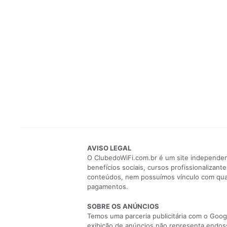
AVISO LEGAL
O ClubedoWiFi.com.br é um site independent
benefícios sociais, cursos profissionaliza
conteúdos, nem possuímos vínculo com qualq
pagamentos.
SOBRE OS ANÚNCIOS
Temos uma parceria publicitária com o Googl
exibição de anúncios não representa endoss