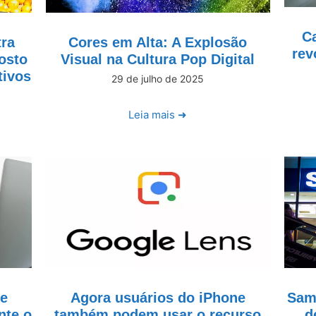
Ca
tra
Cores em Alta: A Explosão
rev
osto
Visual na Cultura Pop Digital
tivos
29 de julho de 2025
Leia mais ➜
de
Agora usuários do iPhone
Sams
nte o
também podem usar o recurso
d